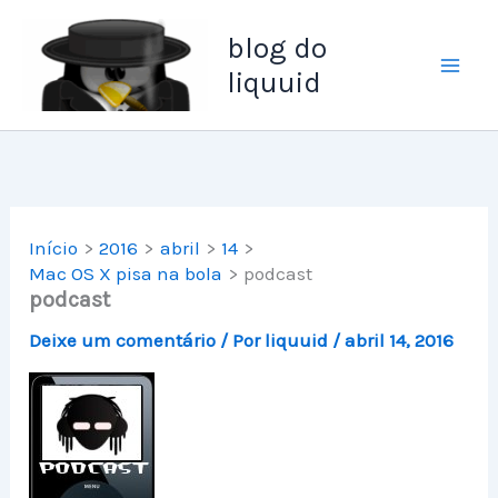
Ir
blog do
para
liquuid
o
conteúdo
Início
2016
abril
14
Mac OS X pisa na bola
podcast
podcast
Deixe um comentário
/ Por
liquuid
/
abril 14, 2016