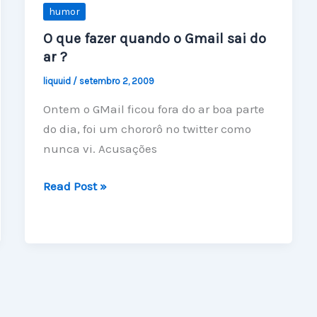
humor
O que fazer quando o Gmail sai do
ar ?
liquuid
/
setembro 2, 2009
Ontem o GMail ficou fora do ar boa parte
do dia, foi um chororô no twitter como
nunca vi. Acusações
O
Read Post »
que
fazer
quando
o
Gmail
sai