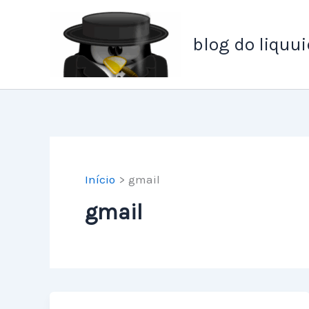
Ir
para
blog do liquui
o
conteúdo
Início
gmail
gmail