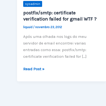
sysadmin
postfix/smtp: certificate
verification failed for gmail WTF ?
liquuid
/
novembro 23, 2012
Após uma olhada nos logs do meu
servidor de email encontrei varias
entradas como essa: postfix/smtp:
certificate verification failed for […]
postfix/smtp:
Read Post »
certificate
verification
failed
for
gmail