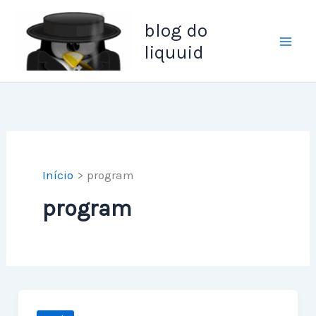
Ir
blog do
para
liquuid
o
conteúdo
Início
program
program